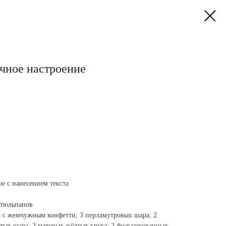
чное настроение
е с нанесением текста
 тюльпанов
а с жемчужным конфетти; 3 перламутровых шара; 2
тых шара; 2 матовых жёлтых круга; 2 фольгированных