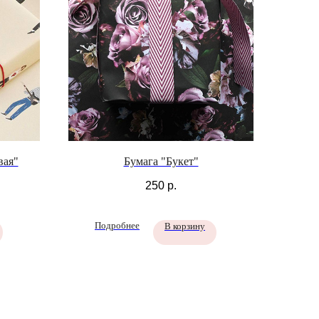
вая"
Бумага "Букет"
250
р.
Подробнее
В корзину