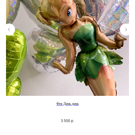
Фея Динь динь
3 500
р.